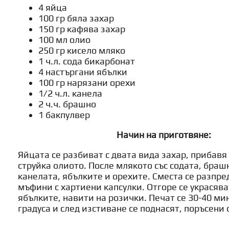
4 яйца
100 гр бяла захар
150 гр кафява захар
100 мл олио
250 гр кисело мляко
1 ч.л. сода бикарбонат
4 настъргани ябълки
100 гр нарязани орехи
1/2 ч.л. канела
2 ч.ч. брашно
1 бакпулвер
Начин на приготвяне:
Яйцата се разбиват с двата вида захар, прибавя 
струйка олиото. После млякото със содата, браш
канелата, ябълките и орехите. Сместа се разпре
мъфини с хартиени капсулки. Отгоре се украсява
ябълките, навити на розички. Печат се 30-40 ми
градуса и след изстиване се поднасят, поръсени 