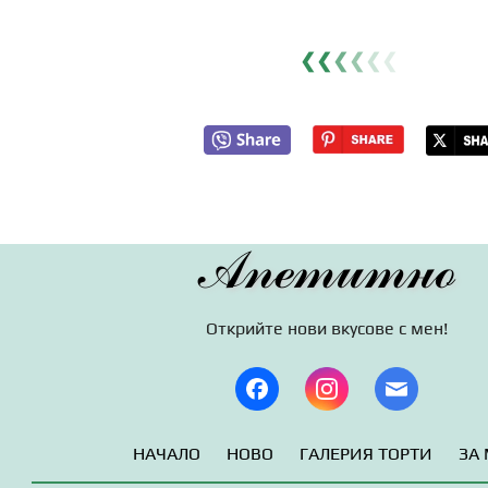
❮❮
❮
❮
❮
❮
Апетитно
Открийте нови вкусове с мен!
НАЧАЛО
НОВО
ГАЛЕРИЯ ТОРТИ
ЗА