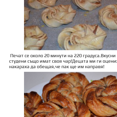
Печат се около 20 минути на 220 градуса.Вкусни 
студени също имат своя чар!Децата ми ги оцени
накараха да обещая,че пак ще им направя!