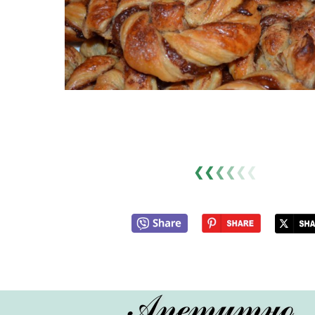
❮❮
❮
❮
❮
❮
Апетитно