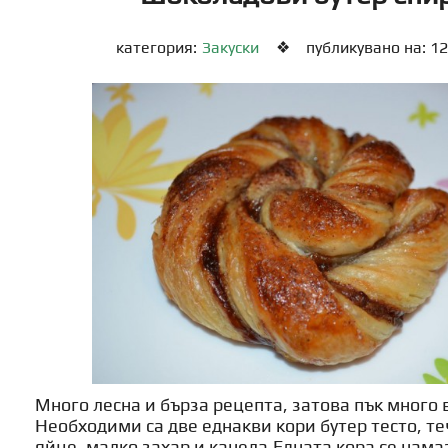
категория:
Закуски
❖
публикувано на: 12
Много лесна и бърза рецепта, затова пък много 
Необходими са две еднакви кори бутер тесто, т
яйце, малко захар и канела.Едната кора се нама