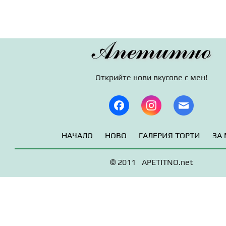
Апетитно
Открийте нови вкусове с мен!
НАЧАЛО
НОВО
ГАЛЕРИЯ ТОРТИ
ЗА
© 2011 APETITNO.net