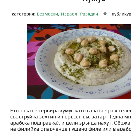
категория:
Безмесни
,
Израел
,
Разядки
❖
публикув
Ето така се сервира хумус като салата - разстеле
със струйка зехтин и поръсен със затар - (една м
арабска подправка), и цели зрънца нахут. Обож
на филийка с парченце пушено филе или в арабс