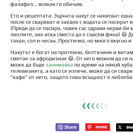
фалафел... всякак го обичам.
Ето и рецептата: Зърната нахут се накисват една
после се сваряват и заедно с водата се пасират в
(Преди да се пасира, човек със здрави нерви би 
люспите, ако иска сместа да е съвсем фина) 😃 Д
тахан, сол и чесън. Простичко, но много вкусно и
Нахутът е богат на протеини, белтъчини и вита
смятан за афродизиак 😃. От него можем да си
може да бъде
занимавка
по време на някой хуб
телевизията, а като се изпече, може да си свар
"кафе" от него, защото това всъщност е леблеби
❮❮
❮
❮
❮
❮