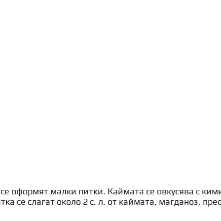
и се оформят малки питки. Каймата се овкусява с ким
ка се слагат около 2 с. л. от каймата, магданоз, пре