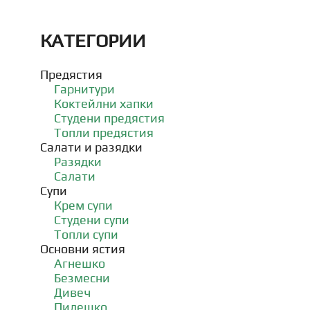
КАТЕГОРИИ
Предястия
Гарнитури
Коктейлни хапки
Студени предястия
Топли предястия
Салати и разядки
Разядки
Салати
Супи
Крем супи
Студени супи
Топли супи
Основни ястия
Агнешко
Безмесни
Дивеч
Пилешко