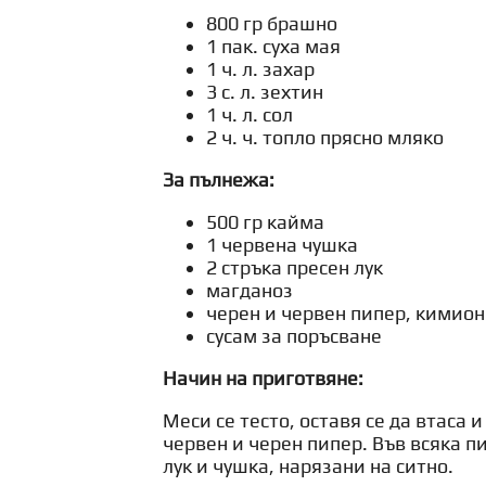
800 гр брашно
1 пак. суха мая
1 ч. л. захар
3 с. л. зехтин
1 ч. л. сол
2 ч. ч. топло прясно мляко
За пълнежа:
500 гр кайма
1 червена чушка
2 стръка пресен лук
магданоз
черен и червен пипер, кимион
сусам за поръсване
Начин на приготвяне:
Меси се тесто, оставя се да втаса 
червен и черен пипер. Във всяка пит
лук и чушка, нарязани на ситно.