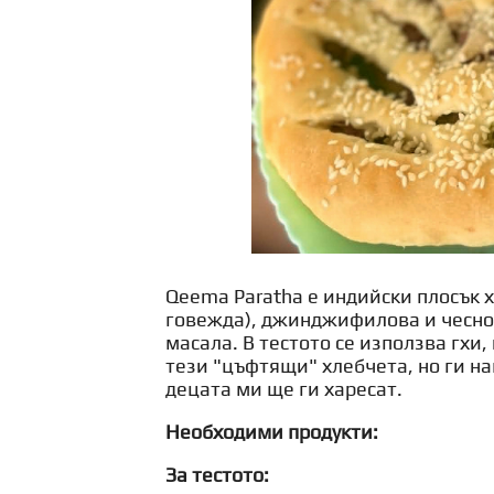
Qeema Paratha е индийски плосък х
говежда), джинджифилова и чеснов
масала. В тестото се използва гхи,
тези "цъфтящи" хлебчета, но ги нап
децата ми ще ги харесат.
Необходими продукти:
За тестото: