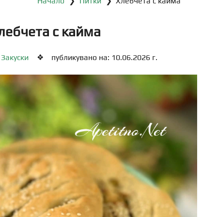
Начало
❯
Питки
❯ Хлебчета с кайма
лебчета с кайма
,
Закуски
❖
публикувано на: 10.06.2026 г.