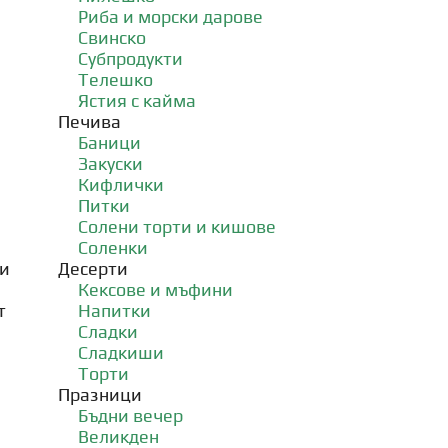
Риба и морски дарове
Свинско
Субпродукти
Телешко
Ястия с кайма
Печива
Баници
Закуски
Кифлички
Питки
Солени торти и кишове
Соленки
ли
Десерти
Кексове и мъфини
т
Напитки
Сладки
Сладкиши
Торти
Празници
Бъдни вечер
Великден