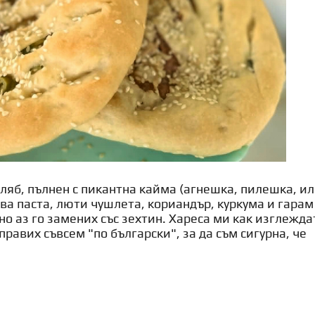
ляб, пълнен с пикантна кайма (агнешка, пилешка, и
а паста, люти чушлета, кориандър, куркума и гарам
 но аз го замених със зехтин. Хареса ми как изглежда
равих съвсем "по български", за да съм сигурна, че