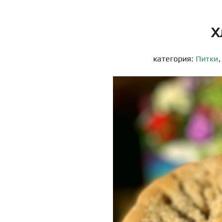
Х
категория:
Питки