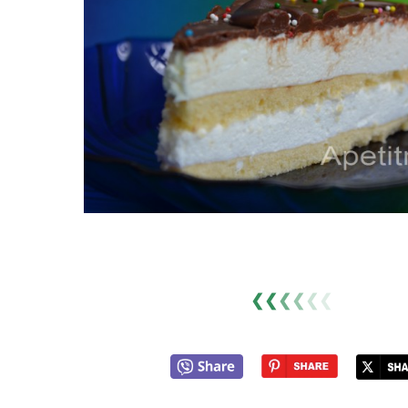
❮❮
❮
❮
❮
❮