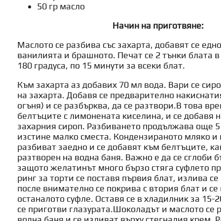
50 гр масло
Начин на приготвяне:
Маслото се разбива със захарта, добавят се едно
ванилията и брашното. Печат се 2 тънки блата в
180 градуса, по 15 минути за всеки блат.
Към захарта аз добавих 70 мл вода. Вари се сир
на захарта. Добавя се предварително накиснати
огъня) и се разбърква, да се разтвори.В това вр
белтъците с лимонената киселина, и се добавя н
захарния сироп. Разбиването продължава още 5
изстине малко сместа. Кондензираното мляко и 
разбиват заедно и се добавят към белтъците, ка
разтворен на водна баня. Важно е да се сглоби б
защото желатинът много бързо стяга суфлето пр
ринг за торти се поставя първия блат, излива се
после внимателно се покрива с втория блат и се
останалото суфле. Оставя се в хладилник за 15-2
се приготви глазурата.Шоколадът и маслото се 
водна баня и се изливат върху стегналия крем. Р