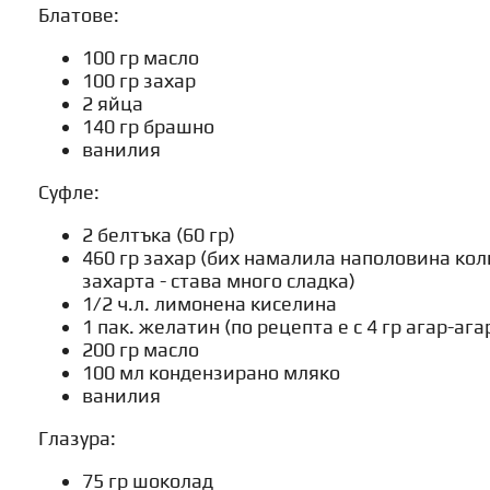
Блатове:
100 гр масло
100 гр захар
2 яйца
140 гр брашно
ванилия
Суфле:
2 белтъка (60 гр)
460 гр захар (бих намалила наполовина кол
захарта - става много сладка)
1/2 ч.л. лимонена киселина
1 пак. желатин (по рецепта е с 4 гр агар-ага
200 гр масло
100 мл кондензирано мляко
ванилия
Глазура:
75 гр шоколад