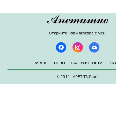
Апетитно
Открийте нови вкусове с мен!
НАЧАЛО
НОВО
ГАЛЕРИЯ ТОРТИ
ЗА
© 2011 APETITNO.net