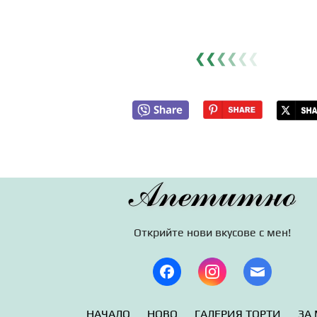
❮❮
❮
❮
❮
❮
Апетитно
Открийте нови вкусове с мен!
НАЧАЛО
НОВО
ГАЛЕРИЯ ТОРТИ
ЗА