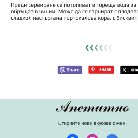
Преди сервиране се потопяват в гореща вода за 
обръщат в чинии. Може да се гарнират с плодове
сладко), настъргана портокалова кора, с бисквит
❮❮
❮
❮
❮
❮
Апетитно
Открийте нови вкусове с мен!