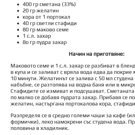
400 гр сметана (33%)
20 гр желатин
кора от 1 портокал
40 гр светли стафиди
80 гр маково семе
1 с.л. захар
8о гр пудра захар
Начин на приготвяне:
Маковото семе и 1 с.л. захар се разбиват в блен
в купа и се заливат с вряла вода едва да покрие
10 минути. Желатинът се залива с 50 мл студена 
набъбне, се разтопява на водна баня или в микр
Стафидите се измиват и подсушават. Сметаната 
по малко се добавя пудрата захар. Прибавя се 
желатин, настъргана портокалова кора, стафиди
Разпределя се в средно големи чаши за кафе (ил
формички), леко намокрени със студена вода. Пр
половина в хладилник.