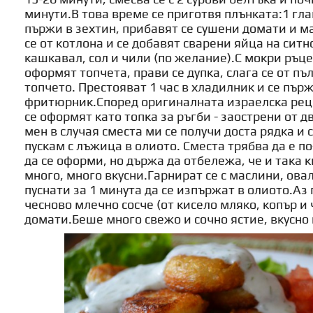
минути.В това време се приготвя плънката:1 глав
пържи в зехтин, прибавят се сушени домати и м
се от котлона и се добавят сварени яйца на ситн
кашкавал, сол и чили (по желание).С мокри ръце
оформят топчета, прави се дупка, слага се от пъ
топчето. Престояват 1 час в хладилник и се пър
фритюрник.Според оригиналната израелска рец
се оформят като топка за ръгби - заострени от дв
мен в случая сместа ми се получи доста рядка и 
пускам с лъжица в олиото. Сместа трябва да е по
да се оформи, но държа да отбележа, че и така
много, много вкусни.Гарнират се с маслини, ова
пуснати за 1 минута да се изпържат в олиото.Аз 
чесново млечно сосче (от кисело мляко, копър и 
домати.Беше много свежо и сочно ястие, вкусно 