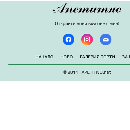
Апетитно
Открийте нови вкусове с мен!
НАЧАЛО
НОВО
ГАЛЕРИЯ ТОРТИ
ЗА
© 2011 APETITNO.net