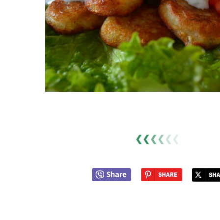
❮❮
❮
❮
❮
❮