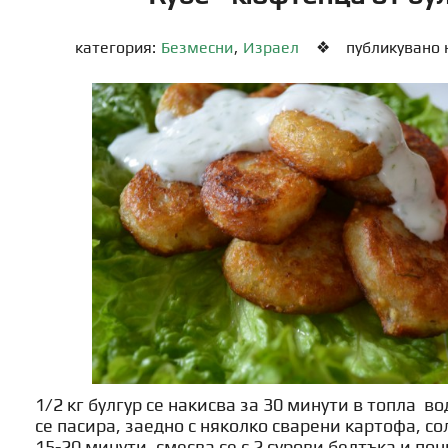
категория:
Безмесни
,
Израел
❖
публикувано н
1/2 кг булгур се накисва за 30 минути в топла в
се пасира, заедно с няколко сварени картофа, со
15-20 минути, смесва се с 2 сурови белтъка и по