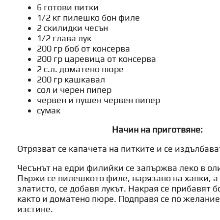
6 готови питки
1/2 кг пилешко бон филе
2 скилидки чесън
1/2 глава лук
200 гр боб от консерва
200 гр царевица от консерва
2 с.л. доматено пюре
200 гр кашкавал
сол и черен пипер
червен и пушен червен пипер
сумак
Начин на приготвяне:
Отрязват се капачета на питките и се издълбава
Чесънът на едри филийки се запържва леко в ол
Пържи се пилешкото филе, нарязано на хапки, а 
златисто, се добавя лукът. Накрая се прибавят б
както и доматено пюре. Подправя се по желание 
изстине.