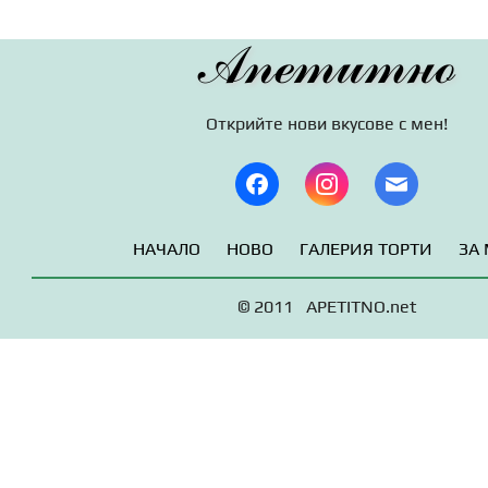
Апетитно
Открийте нови вкусове с мен!
НАЧАЛО
НОВО
ГАЛЕРИЯ ТОРТИ
ЗА
© 2011 APETITNO.net