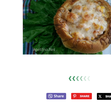
❮❮
❮
❮
❮
❮