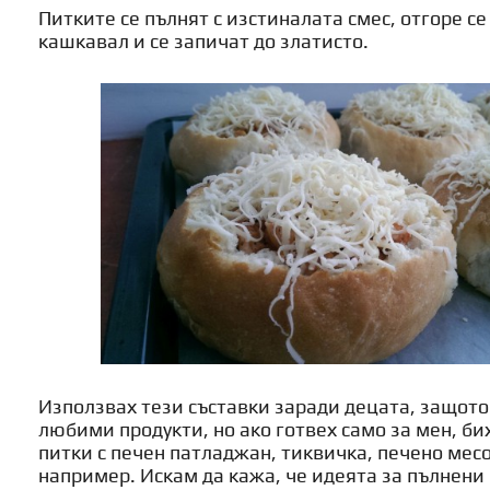
Питките се пълнят с изстиналата смес, отгоре се
кашкавал и се запичат до златисто.
Използвах тези съставки заради децата, защото
любими продукти, но ако готвех само за мен, би
питки с печен патладжан, тиквичка, печено мес
например. Искам да кажа, че идеята за пълнени